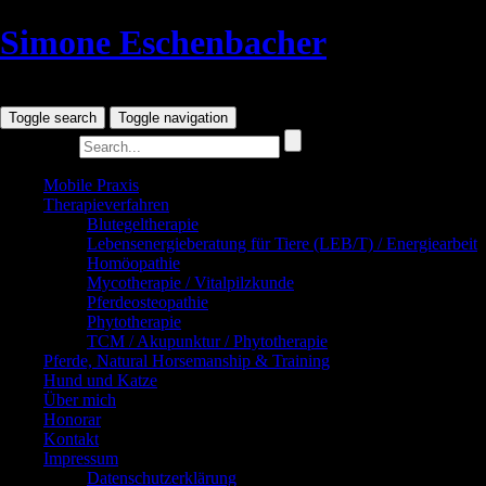
Simone Eschenbacher
Tierheilpraxis
Toggle search
Toggle navigation
Search for:
Mobile Praxis
Therapieverfahren
Blutegeltherapie
Lebensenergieberatung für Tiere (LEB/T) / Energiearbeit
Homöopathie
Mycotherapie / Vitalpilzkunde
Pferdeosteopathie
Phytotherapie
TCM / Akupunktur / Phytotherapie
Pferde, Natural Horsemanship & Training
Hund und Katze
Über mich
Honorar
Kontakt
Impressum
Datenschutzerklärung