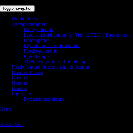
Toggle navigation
Mobile Praxis
Therapieverfahren
Blutegeltherapie
Lebensenergieberatung für Tiere (LEB/T) / Energiearbeit
Homöopathie
Mycotherapie / Vitalpilzkunde
Pferdeosteopathie
Phytotherapie
TCM / Akupunktur / Phytotherapie
Pferde, Natural Horsemanship & Training
Hund und Katze
Über mich
Honorar
Kontakt
Impressum
Datenschutzerklärung
Home
»
Hund und Katze
Bei Hund und Katze arbeite ich mit meiner kompetenten Kollegin
Kerstin Wolf
zusammen.