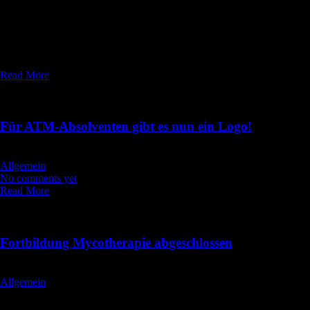
Tieren ein gesundes und wundervolles neues Jahr! Lasst es Euch gut
gehen und genießt das Leben! Ich werde dieses Jahr wieder spannende
Fortbildungen besuchen und freue mich, mit Euch und Euren Tieren
arbeiten zu dürfen. Danke für Euer entgegengebrachtes Vertrauen und
die Wertschätzung meiner Arbeit im vergangenen […]
Read More
02
Apr. 2015
Für ATM-Absolventen gibt es nun ein Logo!
wp_admin
Allgemein
No comments yet
Read More
27
Mai 2014
Fortbildung Mycotherapie abgeschlossen
wp_admin
Allgemein
No comment