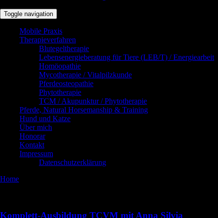
Toggle navigation
Mobile Praxis
Therapieverfahren
Blutegeltherapie
Lebensenergieberatung für Tiere (LEB/T) / Energiearbeit
Homöopathie
Mycotherapie / Vitalpilzkunde
Pferdeosteopathie
Phytotherapie
TCM / Akupunktur / Phytotherapie
Pferde, Natural Horsemanship & Training
Hund und Katze
Über mich
Honorar
Kontakt
Impressum
Datenschutzerklärung
Home
10
Mai 2016
Komplett-Ausbildung TCVM mit Anna Silvia