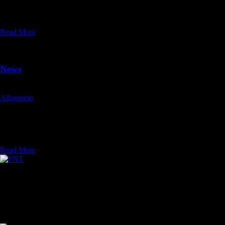
Im April habe ich meine Fortbildung Mycotherapie / Vitalpilzkunde
abgeschlossen und kann diese nun neu in der Praxis anbieten.
Read More
06
Feb. 2014
News
wp_admin
Allgemein
No comment
Diese Website entsteht gerade, weshalb noch nicht alle Inhalte
vollständig vorhanden sind. Ich arbeite daran…
Read More
Herzlich Willkommen
auf der Internetpräsens der Mobilen Tierheilpraxis Simone
Eschenbacher.