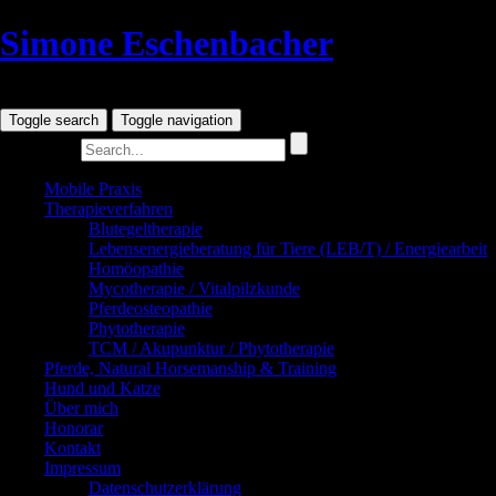
Simone Eschenbacher
Tierheilpraxis
Toggle search
Toggle navigation
Search for:
Mobile Praxis
Therapieverfahren
Blutegeltherapie
Lebensenergieberatung für Tiere (LEB/T) / Energiearbeit
Homöopathie
Mycotherapie / Vitalpilzkunde
Pferdeosteopathie
Phytotherapie
TCM / Akupunktur / Phytotherapie
Pferde, Natural Horsemanship & Training
Hund und Katze
Über mich
Honorar
Kontakt
Impressum
Datenschutzerklärung