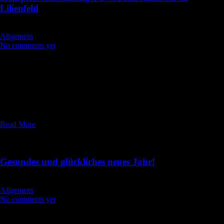
Lilienfeld
wp_admin
Allgemein
No comments yet
Ausbildung in TCVM (Traditionell Chinesische Veterinär Medizin) –
Schwerpunkt Akupunktur – In Theorie und Praxis für Groß- und
Kleintier in 91572 Bechhofen (15 km südlich von Ansbach –
Mittelfranken)Die TCVM hat eine ganz eigene Auffassung Körper,
Gesundheit und Krankheit zu erfassen. Ziel der Ausbildung ist es,
dieses unabhängige System zu verstehen und in die Praxis […]
Read More
04
Jan. 2016
Gesundes und glückliches neues Jahr!
wp_admin
Allgemein
No comments yet
Ich wünsche meinen Kunden, Schülern, Patientenbesitzern und deren